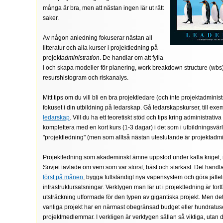
många är bra, men att nästan ingen lär ut rätt
saker.
Av någon anledning fokuserar nästan all
litteratur och alla kurser i projektledning på
projekt
administration
. De handlar om att fylla
i och skapa modeller för planering, work breakdown structure (wbs),
resurshistogram och riskanalys.
Mitt tips om du vill bli en bra projektledare (och inte projektadminist
fokuset i din utbildning på ledarskap. Gå ledarskapskurser, till ex
ledarskap
. Vill du ha ett teoretiskt stöd och tips kring administrativa
komplettera med en kort kurs (1-3 dagar) i det som i utbildningsvär
"projektledning" (men som alltså nästan uteslutande är projektadmin
Projektledning som akademinskt ämne uppstod under kalla kriget,
Sovjet tävlade om vem som var störst, bäst och starkast. Det handl
först på månen
, bygga fullständigt nya vapensystem och göra jättel
infrastruktursatsningar. Verktygen man lär ut i projektledning är fort
utsträckning utformade för den typen av gigantiska projekt. Men det
vanliga projekt har en närmast obegränsad budget eller hundratus
projektmedlemmar. I verkligen är verktygen sällan så viktiga, utan 