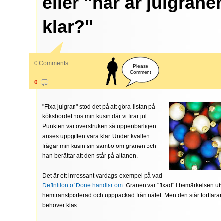
eller "när är julgrane
klar?"
0 Comments
Please
Comment
0
"Fixa julgran" stod det på att göra-listan på
köksbordet hos min kusin där vi firar jul.
Punkten var överstruken så uppenbarligen
anses uppgiften vara klar. Under kvällen
frågar min kusin sin sambo om granen och
han berättar att den står på altanen.
Det är ett intressant vardags-exempel på vad
Definition of Done handlar om
. Granen var "fixad" i bemärkelsen ut
hemtranstporterad och upppackad från nätet. Men den står fortfara
behöver kläs.