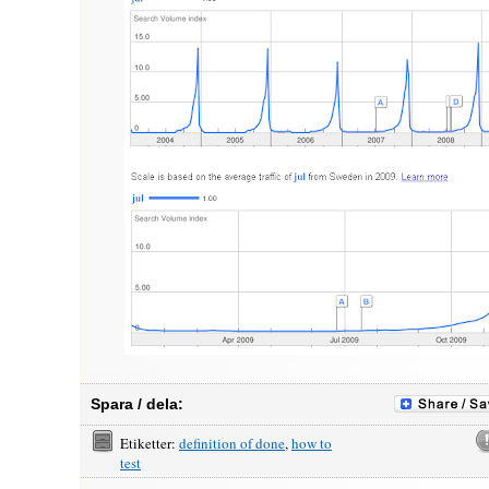
Spara / dela:
Etiketter:
definition of done
,
how to
test