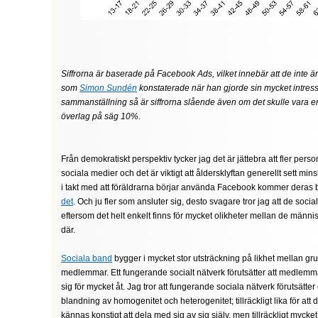
Siffrorna är baserade på Facebook Ads, vilket innebär att de inte ä
som
Simon Sundén
konstaterade när han gjorde sin mycket intressa
sammanställning så är siffrorna slående även om det skulle vara e
överlag på säg 10%.
Från demokratiskt perspektiv tycker jag det är jättebra att fler per
sociala medier och det är viktigt att åldersklyftan generellt sett min
i takt med att föräldrarna börjar använda Facebook kommer deras 
det
. Och ju fler som ansluter sig, desto svagare tror jag att de socia
eftersom det helt enkelt finns för mycket olikheter mellan de männi
där.
Sociala band
bygger i mycket stor utsträckning på likhet mellan g
medlemmar. Ett fungerande socialt nätverk förutsätter att medlemma
sig för mycket åt. Jag tror att fungerande sociala nätverk förutsätte
blandning av homogenitet och heterogenitet; tillräckligt lika för att d
kännas konstigt att dela med sig av sig själv, men tillräckligt mycket 