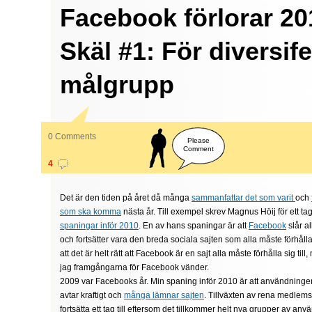
Facebook förlorar 20
Skäl #1: För diversif
målgrupp
0 Comments
Please
Comment
4
Det är den tiden på året då många
sammanfattar det som varit
och
som ska komma
nästa år. Till exempel skrev Magnus Höij för ett ta
spaningar inför 2010
. En av hans spaningar är att
Facebook
slår a
och fortsätter vara den breda sociala sajten som alla måste förhålla s
att det är helt rätt att Facebook är en sajt alla måste förhålla sig till
jag framgångarna för Facebook vänder.
2009 var Facebooks år. Min spaning inför 2010 är att användning
avtar kraftigt och
många lämnar sajten
. Tillväxten av rena medlems
fortsätta ett tag till eftersom det tillkommer helt nya grupper av anv