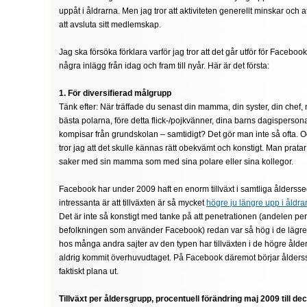
uppåt i åldrarna. Men jag tror att aktiviteten generellt minskar oc
att avsluta sitt medlemskap.
Jag ska försöka förklara varför jag tror att det går utför för Facebook
några inlägg från idag och fram till nyår. Här är det första:
1. För diversifierad målgrupp
Tänk efter: När träffade du senast din mamma, din syster, din chef, 
bästa polarna, före detta flick-/pojkvänner, dina barns dagisperson
kompisar från grundskolan – samtidigt? Det gör man inte så ofta. Oc
tror jag att det skulle kännas rätt obekvämt och konstigt. Man prat
saker med sin mamma som med sina polare eller sina kollegor.
Facebook har under 2009 haft en enorm tillväxt i samtliga ålderss
intressanta är att tillväxten är så mycket
högre ju längre upp i åldra
Det är inte så konstigt med tanke på att penetrationen (andelen pe
befolkningen som använder Facebook) redan var så hög i de lägre
hos många andra sajter av den typen har tillväxten i de högre åld
aldrig kommit överhuvudtaget. På Facebook däremot börjar ålders
faktiskt plana ut.
Tillväxt per åldersgrupp, procentuell förändring maj 2009 till 