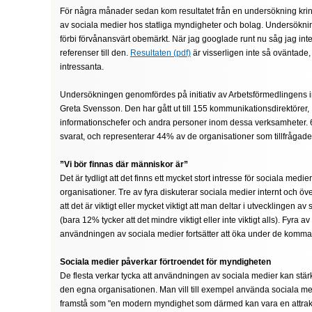
För några månader sedan kom resultatet från en undersökning kr
av sociala medier hos statliga myndigheter och bolag. Undersökn
förbi förvånansvärt obemärkt. När jag googlade runt nu såg jag int
referenser till den.
Resultaten (pdf)
är visserligen inte så oväntade
intressanta.
Undersökningen genomfördes på initiativ av Arbetsförmedlingens 
Greta Svensson. Den har gått ut till 155 kommunikationsdirektörer,
informationschefer och andra personer inom dessa verksamheter. 
svarat, och representerar 44% av de organisationer som tillfrågade
”Vi bör finnas där människor är”
Det är tydligt att det finns ett mycket stort intresse för sociala medie
organisationer. Tre av fyra diskuterar sociala medier internt och öve
att det är viktigt eller mycket viktigt att man deltar i utvecklingen av
(bara 12% tycker att det mindre viktigt eller inte viktigt alls). Fyra av 
användningen av sociala medier fortsätter att öka under de komma
Sociala medier påverkar förtroendet för myndigheten
De flesta verkar tycka att användningen av sociala medier kan stärk
den egna organisationen. Man vill till exempel använda sociala med
framstå som "en modern myndighet som därmed kan vara en attrakt