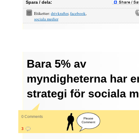
Spara / dela:
Etiketter:
drivkrafter
,
facebook
,
sociala medier
Bara 5% av
myndigheterna har e
strategi för sociala 
0 Comments
Please
Comment
3