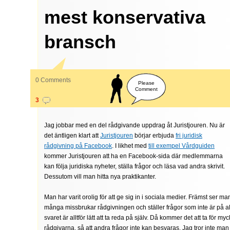
mest konservativa
bransch
0 Comments
Please
Comment
3
Jag jobbar med en del rådgivande uppdrag åt Juristjouren. Nu är
det äntligen klart att
Juristjouren
börjar erbjuda
fri juridisk
rådgivning på Facebook
. I likhet med
till exempel Vårdguiden
kommer Juristjouren att ha en Facebook-sida där medlemmarna
kan följa juridiska nyheter, ställa frågor och läsa vad andra skrivit.
Dessutom vill man hitta nya praktikanter.
Man har varit orolig för att ge sig in i sociala medier. Främst ser man 
många missbrukar rådgivningen och ställer frågor som inte är på all
svaret är alltför lätt att ta reda på själv. Då kommer det att ta för my
rådgivarna, så att andra frågor inte kan besvaras. Jag tror inte ma