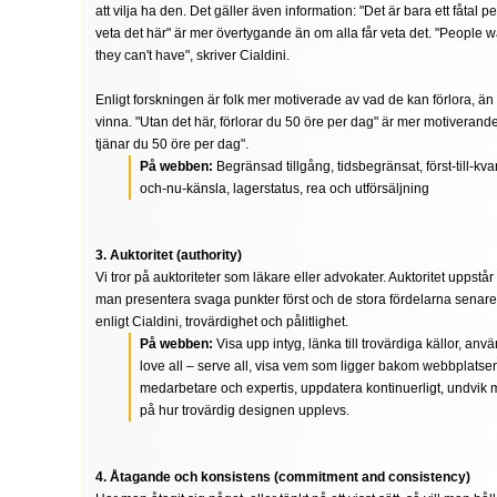
att vilja ha den. Det gäller även information: "Det är bara ett fåtal 
veta det här" är mer övertygande än om alla får veta det. "People 
they can't have", skriver Cialdini.
Enligt forskningen är folk mer motiverade av vad de kan förlora, än 
vinna. "Utan det här, förlorar du 50 öre per dag" är mer motiverand
tjänar du 50 öre per dag".
På webben:
Begränsad tillgång, tidsbegränsat, först-till-kva
och-nu-känsla, lagerstatus, rea och utförsäljning
3. Auktoritet (authority)
Vi tror på auktoriteter som läkare eller advokater. Auktoritet uppstår
man presentera svaga punkter först och de stora fördelarna senare
enligt Cialdini, trovärdighet och pålitlighet.
På webben:
Visa upp intyg, länka till trovärdiga källor, anv
love all – serve all, visa vem som ligger bakom webbplatsen
medarbetare och expertis, uppdatera kontinuerligt, undvik m
på hur trovärdig designen upplevs.
4. Åtagande och konsistens (commitment and consistency)