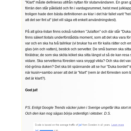
"Klart" måste definieras utifrån nyttan för slutanvändaren. En gran 
förrän den står påklädd och fin i vardagsrummet, helst med julklap
troligen hade den bästa definitionen av klar i det här fallet varit "he
att det ser fint ut" (det vill säga ett enkelt användningstest).
På att göra-listan finns också rubriken "Julafton" och där står "Duka
finns säkert tiotals underförstådda moment, som att det ska vara för
var och en ska ha två tallrikar (vi brukar ha en för kalla rätter och e
glas (vin och vatten), bestick och servetter. De små barnen ska sitt
föräldrar, de som ska sköta köket ska sitta längst ut så de kan resa si
vidare. Ska servetterna föresten vara snyggt vikta? Och ska det var
röd-gröna duken? Det ska bli spännande att se hur "Duka bordet" t
när kusin+sambo anser att det är "klart" (vem är det förresten som
det är klart?).
God jul!
P.S. Enligt Google Trends väcker julen i Sverige ungefär lika stort in
Och den kan nog sägas börja ordentligt i oktober. D.S.