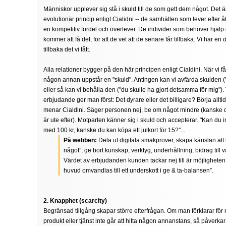
Människor upplever sig stå i skuld till de som gett dem något. Det 
evolutionär princip enligt Cialidni -- de samhällen som lever efter 
en kompetitiv fördel och överlever. De individer som behöver hjälp
kommer att få det, för att de vet att de senare får tillbaka. Vi har en
d
tillbaka det vi fått.
Alla relationer bygger på den här principen enligt Cialdini. När vi få
någon annan uppstår en "skuld". Antingen kan vi avfärda skulden ("
eller så kan vi behålla den ("du skulle ha gjort detsamma för mig"). 
erbjudande ger man först: Det dyrare eller det billigare? Börja allti
menar Cialdini. Säger personen nej, be om något mindre (kanske 
är ute efter). Motparten känner sig i skuld och accepterar. "Kan du i
med 100 kr, kanske du kan köpa ett julkort för 15?"...
På webben:
Dela ut digitala smakprover, skapa känslan att
något”, ge bort kunskap, verktyg, underhållning, bidrag till 
Värdet av erbjudanden kunden tackar nej till är möjligheten 
huvud omvandlas till ett underskott i ge & ta-balansen”.
2. Knapphet (scarcity)
Begränsad tillgång skapar större efterfrågan. Om man förklarar för
produkt eller tjänst inte går att hitta någon annanstans, så påverka