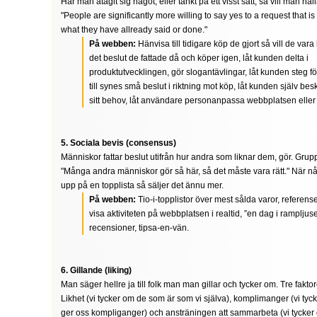
Har man åtagit sig något, eller tänkt på ett visst sätt, så vill man håll
"People are significantly more willing to say yes to a request that is
what they have allready said or done."
På webben:
Hänvisa till tidigare köp de gjort så vill de va
det beslut de fattade då och köper igen, låt kunden delta i
produktutvecklingen, gör slogantävlingar, låt kunden steg för
till synes små beslut i riktning mot köp, låt kunden själv be
sitt behov, låt användare personanpassa webbplatsen eller
5. Sociala bevis (consensus)
Människor fattar beslut utifrån hur andra som liknar dem, gör. Grup
"Många andra människor gör så här, så det måste vara rätt." När nå
upp på en topplista så säljer det ännu mer.
På webben:
Tio-i-topplistor över mest sålda varor, referenser
visa aktiviteten på webbplatsen i realtid, ”en dag i rampljuse
recensioner, tipsa-en-vän.
6. Gillande (liking)
Man säger hellre ja till folk man man gillar och tycker om. Tre faktor
Likhet (vi tycker om de som är som vi själva), komplimanger (vi ty
ger oss kompliganger) och ansträningen att sammarbeta (vi tycker