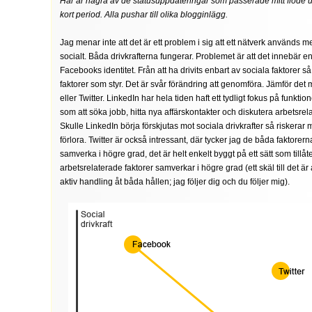
Här är några av de statusuppdateringar som passerade mitt flöde un
kort period. Alla pushar till olika blogginlägg.
Jag menar inte att det är ett problem i sig att ett nätverk används me
socialt. Båda drivkrafterna fungerar. Problemet är att det innebär en
Facebooks identitet. Från att ha drivits enbart av sociala faktorer så
faktorer som styr. Det är svår förändring att genomföra. Jämför det
eller Twitter. LinkedIn har hela tiden haft ett tydligt fokus på funktione
som att söka jobb, hitta nya affärskontakter och diskutera arbetsrel
Skulle LinkedIn börja förskjutas mot sociala drivkrafter så riskerar 
förlora. Twitter är också intressant, där tycker jag de båda faktorern
samverka i högre grad, det är helt enkelt byggt på ett sätt som tillåt
arbetsrelaterade faktorer samverkar i högre grad (ett skäl till det är 
aktiv handling åt båda hållen; jag följer dig och du följer mig).