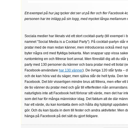
Ett exempel på hur jag tycker det ser ut på fler och fler Facebook-
personen har tre inlägg på sin logg, med mycket långa mellanrum 
Sociala medier har liknats vid ett stort cocktail-party (till exempel i
namnet ”Social Media is a Cocktail Party”). På cocktail-partyn står
pratar med de man redan känner, men introduceras också med ny
byter några ord med flyktiga bekanta. Man snappar upp vissa sak
runtomkring en och filtrerar bort annat. Men föreställ dig att du står p
party med 130 personer du känner och bara pratar med ett tiotal (e
Facebook-användare
har 130 vänner
). De övriga 120 står tysta – d
och de kan höra vad du säger, men själva står de helt tysta. Den t
Facebook. Det blir visserligen mindre brus att filtrera, men efter ett t
de tio vänner du pratar med och går till efterfesten nån annanstans
naturligtvis inte att Facebook helt förlorar sitt värde, men det har 
som det har för många människor idag. Det faktum att de där männi
har ett värde, du kan kontakta dem och hålla dig hjälpligt uppdat
gör. Och du kan bjuda in dem till fester och andra aktiviteter. Men 
hänga på Facebook på det sätt du gjort tidigare.