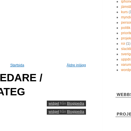
iphon
jämstä
kurs
(
myndi
person
politik
priori
proje
roi
(1)
slackt
sveri
uppdr
varum
Startsida
Äldre inlägg
wordp
EDARE /
ATEG
WEBB
widget
från
Blogipedia
widget
från
Blogipedia
PROJ