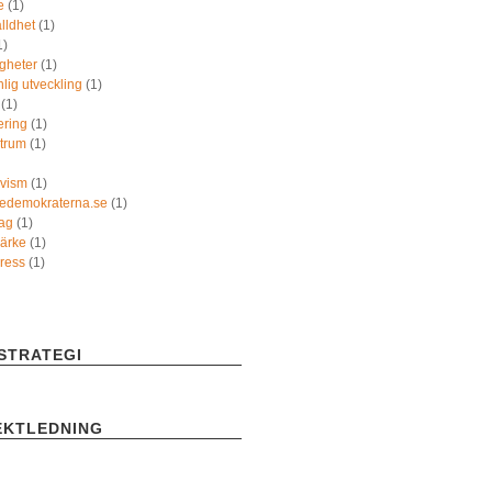
e
(1)
lldhet
(1)
1)
gheter
(1)
lig utveckling
(1)
(1)
tering
(1)
ktrum
(1)
ivism
(1)
gedemokraterna.se
(1)
ag
(1)
ärke
(1)
ress
(1)
STRATEGI
EKTLEDNING