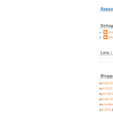
Rappor
Delta
Jea
efa
Leta i
Blogg
januari 2
juni 2012
april 201
januari 2
december
juli 2011
(