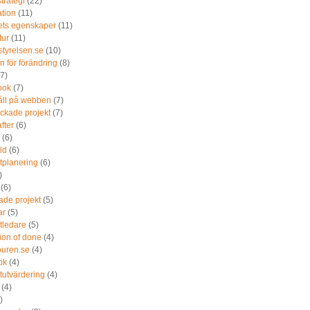
trategi
(22)
ation
(11)
nets egenskaper
(11)
tur
(11)
styrelsen.se
(10)
n för förändring
(8)
(7)
ook
(7)
åll på webben
(7)
ckade projekt
(7)
after
(6)
(6)
ld
(6)
tplanering
(6)
)
(6)
ade projekt
(5)
ar
(5)
tledare
(5)
tion of done
(4)
jouren.se
(4)
tik
(4)
tutvärdering
(4)
(4)
)