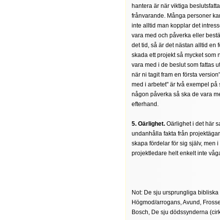
hantera är när viktiga beslutsfatta
frånvarande. Många personer kan ha
inte alltid man kopplar det intresse
vara med och påverka eller bestä
det tid, så är det nästan alltid en 
skada ett projekt så mycket som n
vara med i de beslut som fattas uta
när ni tagit fram en första version
med i arbetet" är två exempel på 
någon påverka så ska de vara med
efterhand.
5. Oärlighet.
Oärlighet i det här
undanhålla fakta från projektäga
skapa fördelar för sig själv, men
projektledare helt enkelt inte vå
Not: De sju ursprungliga bibliska
Högmod/arrogans, Avund, Frosseri
Bosch, De sju dödssynderna (cir