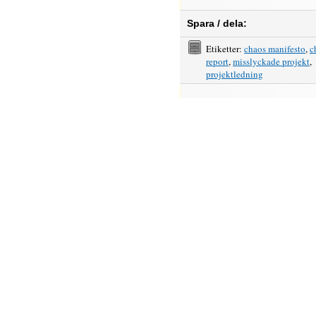
Spara / dela:
Etiketter:
chaos manifesto
,
c
report
,
misslyckade projekt
,
projektledning