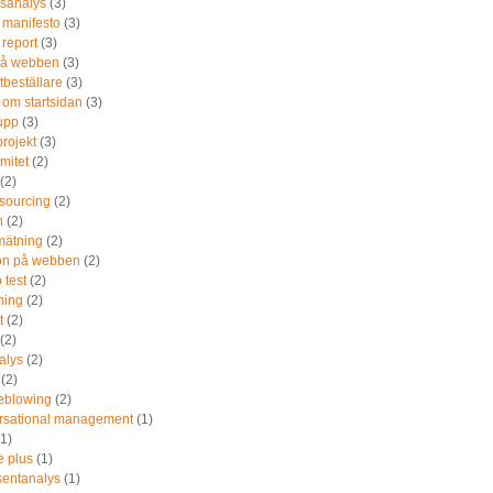
sanalys
(3)
 manifesto
(3)
report
(3)
på webben
(3)
tbeställare
(3)
 om startsidan
(3)
upp
(3)
rojekt
(3)
mitet
(2)
(2)
sourcing
(2)
n
(2)
mätning
(2)
ion på webben
(2)
 test
(2)
ning
(2)
t
(2)
(2)
alys
(2)
(2)
leblowing
(2)
rsational management
(1)
(1)
e plus
(1)
sentanalys
(1)