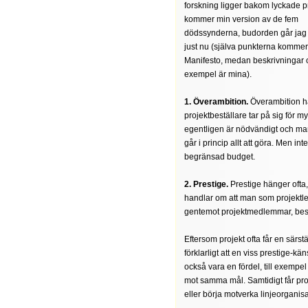
forskning ligger bakom lyckade p
kommer min version av de fem
dödssynderna, budorden går jag 
just nu (själva punkterna komme
Manifesto, medan beskrivningar 
exempel är mina).
1. Överambition.
Överambition h
projektbeställare tar på sig för 
egentligen är nödvändigt och man 
går i princip allt att göra. Men i
begränsad budget.
2. Prestige.
Prestige hänger ofta
handlar om att man som projektle
gentemot projektmedlemmar, best
Eftersom projekt ofta får en särstä
förklarligt att en viss prestige-
också vara en fördel, till exempel
mot samma mål. Samtidigt får proj
eller börja motverka linjeorganis