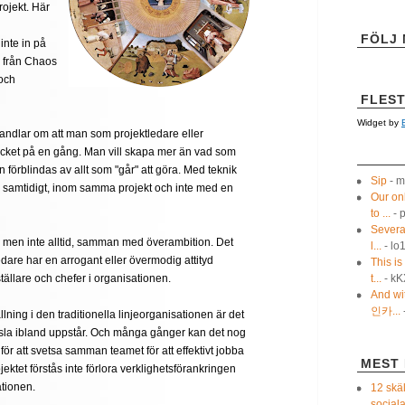
rojekt. Här
FÖLJ 
inte in på
r från Chaos
och
FLES
Widget by
andlar om att man som projektledare eller
mycket på en gång. Man vill skapa mer än vad som
förblindas av allt som "går" att göra. Med teknik
Sip
- m
nte samtidigt, inom samma projekt och inte med en
Our on
to ...
- 
Several
, men inte alltid, samman med överambition. Det
l...
- lo
dare har en arrogant eller övermodig attityd
This is
ällare och chefer i organisationen.
t...
- k
And wit
인카...
llning i den traditionella linjeorganisationen är det
känsla ibland uppstår. Och många gånger kan det nog
 för att svetsa samman teamet för att effektivt jobba
MEST
ektet förstås inte förlora verklighetsförankringen
ationen.
12 skäl
social