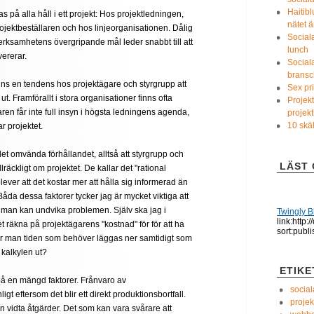
Haitibl
 på alla håll i ett projekt: Hos projektledningen,
nätet ä
ektbeställaren och hos linjeorganisationen. Dålig
Social
rksamhetens övergripande mål leder snabbt till att
lunch
avererar.
Social
bransc
 finns en tendens hos projektägare och styrgrupp att
Sex pri
 ut. Framförallt i stora organisationer finns ofta
Projekt
ren får inte full insyn i högsta ledningens agenda,
projek
10 skäl
r projektet.
 omvända förhållandet, alltså att styrgrupp och
LÄST 
llräckligt om projektet. De kallar det "rational
ever att det kostar mer att hålla sig informerad än
 Båda dessa faktorer tycker jag är mycket viktiga att
t man kan undvika problemen. Själv ska jag i
Twingly B
link:http:
et räkna på projektägarens "kostnad" för för att ha
sort:publ
skar man tiden som behöver läggas ner samtidigt som
r kalkylen ut?
ETIKE
å en mängd faktorer. Frånvaro av
socia
gt eftersom det blir ett direkt produktionsbortfall.
projek
 vidta åtgärder. Det som kan vara svårare att