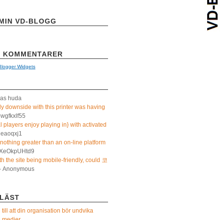
MIN VD-BLOGG
T KOMMENTARER
Blogger Widgets
as huda
ly downside with this printer was having
pwgfkxlf55
 players enjoy playing in} with activated
1eaoqxj1
 nothing greater than an on-line platform
KXeOkpUHtd9
h the site being mobile-friendly, could 코
- Anonymous
 LÄST
 till att din organisation bör undvika
a medier