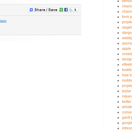
behov
chaos
chaos 
form 
haos
projek
slaget
styrgr
webbp
anony
apple
crowd
desig
effekt
funkt
how to
mobb
projek
prylar
riskan
twitter
whist
conve
gantt
googl
intres