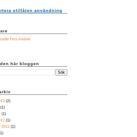
tera otillåten användning
gare
nette Fors-Andrée
 den här bloggen
arkiv
013
(2)
(1)
2
(1)
012
(1)
 2011
(1)
1)