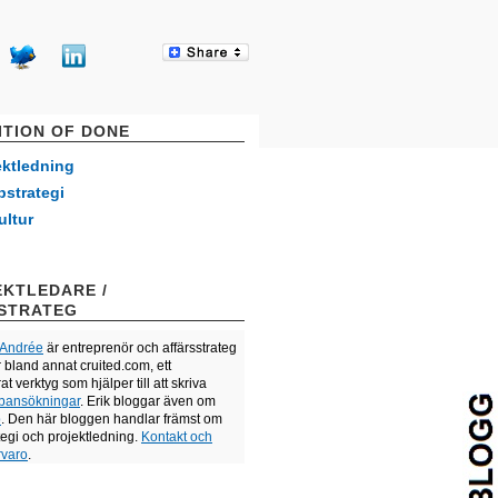
ITION OF DONE
ektledning
strategi
ultur
KTLEDARE /
STRATEG
-Andrée
är entreprenör och affärsstrateg
r bland annat cruited.com, ett
 verktyg som hjälper till att skriva
bbansökningar
. Erik bloggar även om
p
. Den här bloggen handlar främst om
egi och projektledning.
Kontakt och
rvaro
.