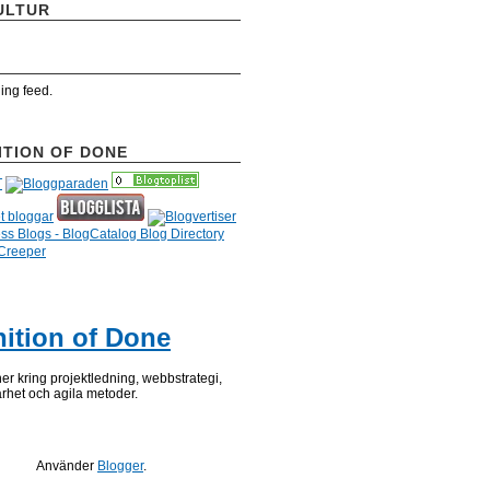
ULTUR
ding feed.
ITION OF DONE
nition of Done
ner kring projektledning, webbstrategi,
het och agila metoder.
Använder
Blogger
.