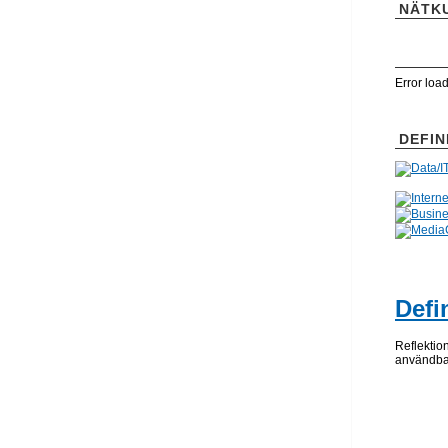
NÄTK
Error loa
DEFIN
Defi
Reflektio
användbar