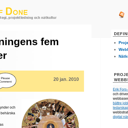
DEFIN
dningens fem
Proj
Webb
er
Nätk
PROJE
Please
20 jan. 2010
WEBB
Comment
Erik Fors
och drive
webbaserat
bättre jo
synder och
ledarska
webbstrat
t behärska
digital nä
ras