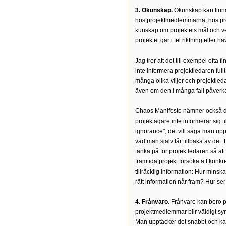
3. Okunskap.
Okunskap kan finnas
hos projektmedlemmarna, hos proj
kunskap om projektets mål och ve
projektet går i fel riktning eller h
Jag tror att det till exempel ofta
inte informera projektledaren fullt
många olika viljor och projektleda
även om den i många fall påverka
Chaos Manifesto nämner också det
projektägare inte informerar sig ti
ignorance", det vill säga man uppl
vad man själv får tillbaka av det.
tänka på för projektledaren så at
framtida projekt försöka att konkr
tillräcklig information: Hur min
rätt information når fram? Hur se
4. Frånvaro.
Frånvaro kan bero p
projektmedlemmar blir väldigt synli
Man upptäcker det snabbt och kan