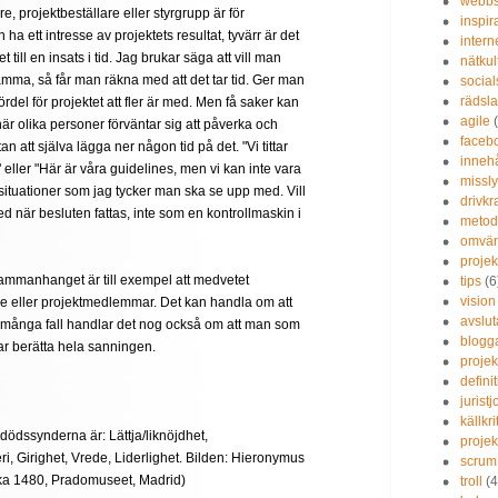
webbs
re, projektbeställare eller styrgrupp är för
inspir
 ett intresse av projektets resultat, tyvärr är det
inter
t till en insats i tid. Jag brukar säga att vill man
nätkul
mma, så får man räkna med att det tar tid. Ger man
social
rädsla
fördel för projektet att fler är med. Men få saker kan
agile
är olika personer förväntar sig att påverka och
faceb
n att själva lägga ner någon tid på det. "Vi tittar
inneh
" eller "Här är våra guidelines, men vi kan inte vara
missly
situationer som jag tycker man ska se upp med. Vill
drivkr
 när besluten fattas, inte som en kontrollmaskin i
metod
omvär
projek
 sammanhanget är till exempel att medvetet
tips
(6
vision
re eller projektmedlemmar. Det kan handla om att
avslut
 i många fall handlar det nog också om att man som
blogg
gar berätta hela sanningen.
projek
defini
jurist
källkri
 dödssynderna är: Lättja/liknöjdhet,
projek
, Girighet, Vrede, Liderlighet. Bilden: Hieronymus
scrum
ka 1480, Pradomuseet, Madrid)
troll
(4