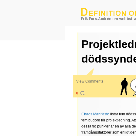
Projektle
dödssynd
View Comments
0
Chaos Manifesto
listar fem döds
fem budord för projektledning. At
dessa tio punkter är en av alla de
framgångsfaktorer som enligt de