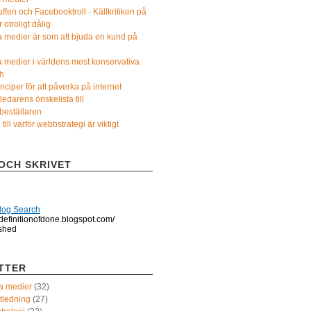
uffen och Facebooktroll - Källkritiken på
r otroligt dålig
a medier är som att bjuda en kund på
a medier i världens mest konservativa
h
nciper för att påverka på internet
ledarens önskelista till
tbeställaren
 till varför webbstrategi är viktigt
OCH SKRIVET
log Search
//definitionofdone.blogspot.com/
ished
TTER
la medier
(32)
tledning
(27)