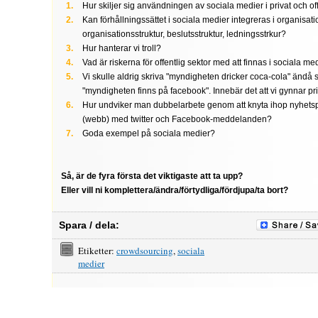
Hur skiljer sig användningen av sociala medier i privat och of
Kan förhållningssättet i sociala medier integreras i organisat
organisationsstruktur, beslutsstruktur, ledningsstrkur?
Hur hanterar vi troll?
Vad är riskerna för offentlig sektor med att finnas i sociala m
Vi skulle aldrig skriva "myndigheten dricker coca-cola" ändå s
"myndigheten finns på facebook". Innebär det att vi gynnar pr
Hur undviker man dubbelarbete genom att knyta ihop nyhetsp
(webb) med twitter och Facebook-meddelanden?
Goda exempel på sociala medier?
Så, är de fyra första det viktigaste att ta upp?
Eller vill ni komplettera/ändra/förtydliga/fördjupa/ta bort?
Spara / dela:
Etiketter:
crowdsourcing
,
sociala
medier