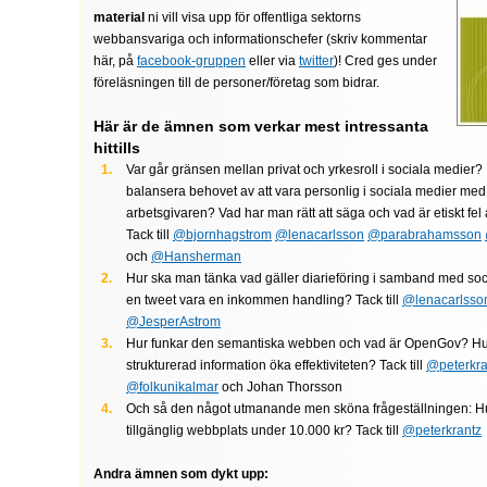
material
ni vill visa upp för offentliga sektorns
webbansvariga och informationschefer (skriv kommentar
här, på
facebook-gruppen
eller via
twitter
)! Cred ges under
föreläsningen till de personer/företag som bidrar.
Här är de ämnen som verkar mest intressanta
hittills
Var går gränsen mellan privat och yrkesroll i sociala medier
balansera behovet av att vara personlig i sociala medier med 
arbetsgivaren? Vad har man rätt att säga och vad är etiskt fel 
Tack till
@bjornhagstrom
@lenacarlsson
@parabrahamsson
och
@Hansherman
Hur ska man tänka vad gäller diarieföring i samband med so
en tweet vara en inkommen handling? Tack till
@lenacarlsso
@JesperAstrom
Hur funkar den semantiska webben och vad är OpenGov? Hu
strukturerad information öka effektiviteten? Tack till
@peterkra
@folkunikalmar
och Johan Thorsson
Och så den något utmanande men sköna frågeställningen: H
tillgänglig webbplats under 10.000 kr? Tack till
@peterkrantz
Andra ämnen som dykt upp: