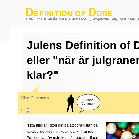
Julens Definition of 
eller "när är julgrane
klar?"
View Comments
Please
Comment
0
"Fixa julgran" stod det på att göra-listan på
köksbordet hos min kusin där vi firar jul.
Punkten var överstruken så uppenbarligen