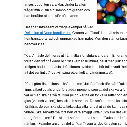
anses uppgiften vara klar. Under kvällen
frågar min kusin sin sambo om granen och
han berättar att den står på altanen.
Det är ett intressant vardags-exempel på vad
Definition of Done handlar om
. Granen var "fixad" i bemärkelsen ut
hemtranstporterad och upppackad från nätet. Men den står fortfara
behöver kläs.
"Klart" måste definieras utifrån nyttan för slutanvändaren. En gran 
förrän den står påklädd och fin i vardagsrummet, helst med julklap
troligen hade den bästa definitionen av klar i det här fallet varit "he
att det ser fint ut" (det vill säga ett enkelt användningstest).
På att göra-listan finns också rubriken "Julafton" och där står "Duka
finns säkert tiotals underförstådda moment, som att det ska vara för
var och en ska ha två tallrikar (vi brukar ha en för kalla rätter och e
glas (vin och vatten), bestick och servetter. De små barnen ska sitt
föräldrar, de som ska sköta köket ska sitta längst ut så de kan resa si
vidare. Ska servetterna föresten vara snyggt vikta? Och ska det var
röd-gröna duken? Det ska bli spännande att se hur "Duka bordet" t
när kusin+sambo anser att det är "klart" (vem är det förresten som