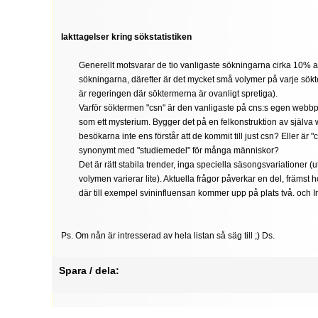
Iakttagelser kring sökstatistiken
Generellt motsvarar de tio vanligaste sökningarna cirka 10% a
sökningarna, därefter är det mycket små volymer på varje sök
är regeringen där söktermerna är ovanligt spretiga).
Varför söktermen "csn" är den vanligaste på cns:s egen webbpl
som ett mysterium. Bygger det på en felkonstruktion av själva
besökarna inte ens förstår att de kommit till just csn? Eller är "
synonymt med "studiemedel" för många människor?
Det är rätt stabila trender, inga speciella säsongsvariationer (u
volymen varierar lite). Aktuella frågor påverkar en del, främst
där till exempel svininfluensan kommer upp på plats två. och Ir
Ps. Om nån är intresserad av hela listan så säg till ;) Ds.
Spara / dela: