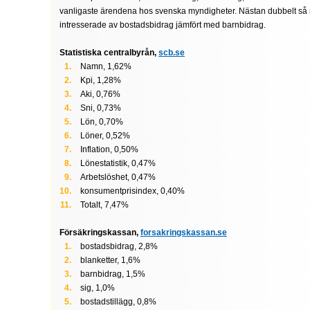
vanligaste ärendena hos svenska myndigheter. Nästan dubbelt så
intresserade av bostadsbidrag jämfört med barnbidrag.
Statistiska centralbyrån,
scb.se
Namn, 1,62%
Kpi, 1,28%
Aki, 0,76%
Sni, 0,73%
Lön, 0,70%
Löner, 0,52%
Inflation, 0,50%
Lönestatistik, 0,47%
Arbetslöshet, 0,47%
konsumentprisindex, 0,40%
Totalt, 7,47%
Försäkringskassan,
forsakringskassan.se
bostadsbidrag, 2,8%
blanketter, 1,6%
barnbidrag, 1,5%
sig, 1,0%
bostadstillägg, 0,8%