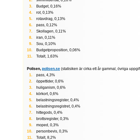
svininfluensa, 0,16%
Budget, 0,16%
rot, 0,13%
rotavdrag, 0,13%
pass, 0,12%
Skollagen, 0,11%
iran, 0,11%
Sou, 0,10%
Budgetproposition, 0,06%
Totalt, 1,63%
Polisen,
polisen.se
(statisiken är cirka ett år gammal, övriga uppgift
pass, 4,3%
öppettider, 0,6%
huliganism, 0,6%
körkort, 0,6%
belastningsregister, 0,4%
belastningsregistret, 0,4%
hittegods, 0,4%
brottsregister, 0,3%
moped, 0,3%
personbevis, 0,3%
Totalt, 8,2%