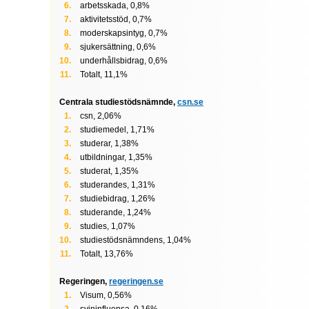
arbetsskada, 0,8%
aktivitetsstöd, 0,7%
moderskapsintyg, 0,7%
sjukersättning, 0,6%
underhållsbidrag, 0,6%
Totalt, 11,1%
Centrala studiestödsnämnde,
csn.se
csn, 2,06%
studiemedel, 1,71%
studerar, 1,38%
utbildningar, 1,35%
studerat, 1,35%
studerandes, 1,31%
studiebidrag, 1,26%
studerande, 1,24%
studies, 1,07%
studiestödsnämndens, 1,04%
Totalt, 13,76%
Regeringen,
regeringen.se
Visum, 0,56%